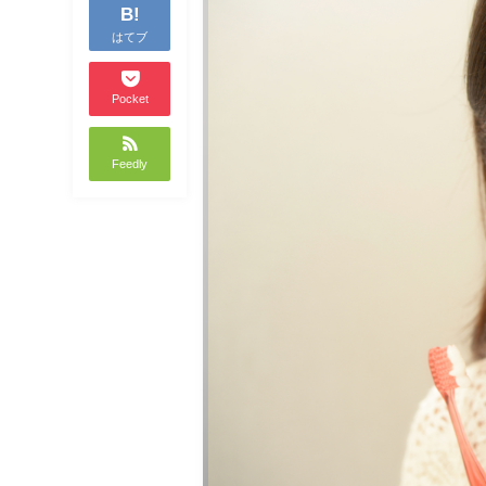
B!
はてブ
Pocket
Feedly